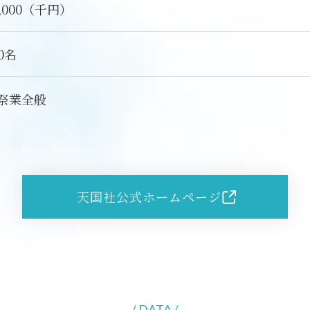
0,000（千円）
00名
祭業全般
天国社公式ホームページ
/ DATA /