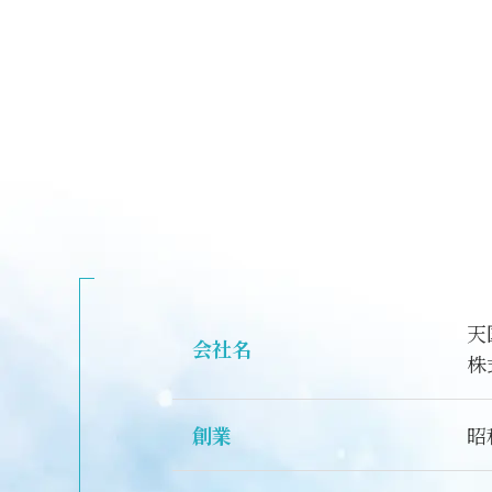
天
会社名
株
創業
昭